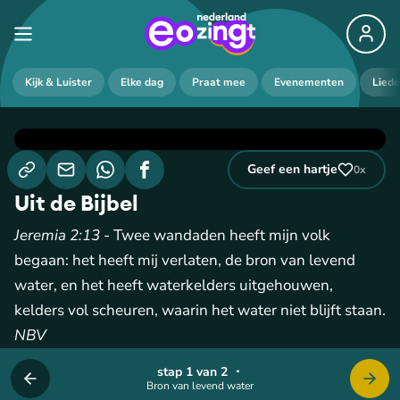
Kijk & Luister
Elke dag
Praat mee
Evenementen
Lied
Geef een hartje
0
x
Uit de Bijbel
Jeremia 2:13
- Twee wandaden heeft mijn volk
begaan: het heeft mij verlaten, de bron van levend
water, en het heeft waterkelders uitgehouwen,
kelders vol scheuren, waarin het water niet blijft staan.
NBV
stap 1 van 2
・
Bron van levend water