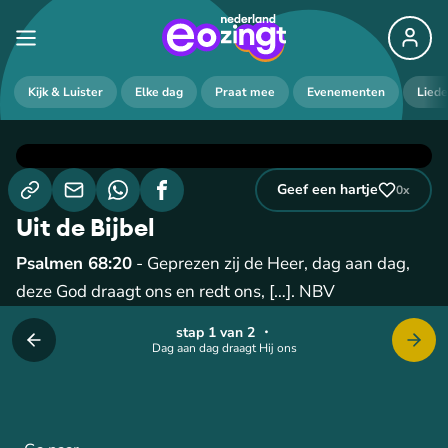
Kijk & Luister
Elke dag
Praat mee
Evenementen
Lied
Geef een hartje
0
x
Uit de Bijbel
Psalmen 68:20
- Geprezen zij de Heer, dag aan dag,
deze God draagt ons en redt ons, […]. NBV
stap 1 van 2
・
Dag aan dag draagt Hij ons