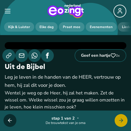
Kijk & Luister
Elke dag
Praat mee
Evenementen
Lied
Geef een hartje
0
x
Uit de Bijbel
Leg je leven in de handen van de HEER, vertrouw op
hem, hij zal dit voor je doen.
Wentel je weg op de Heer, hij zal het maken. Zet de
wissel om. Welke wissel zou je graag willen omzetten in
je leven, hoe klein misschien ook?
stap 1 van 2
・
De trouwtekst van je oma