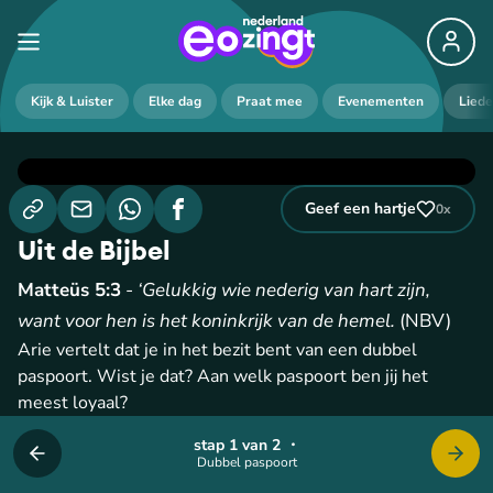
Kijk & Luister
Elke dag
Praat mee
Evenementen
Lied
Geef een hartje
0
x
Uit de Bijbel
Matteüs 5:3
-
‘Gelukkig wie nederig van hart zijn,
want voor hen is het koninkrijk van de hemel.
(NBV)
Arie vertelt dat je in het bezit bent van een dubbel
paspoort. Wist je dat? Aan welk paspoort ben jij het
meest loyaal?
stap 1 van 2
・
Dubbel paspoort