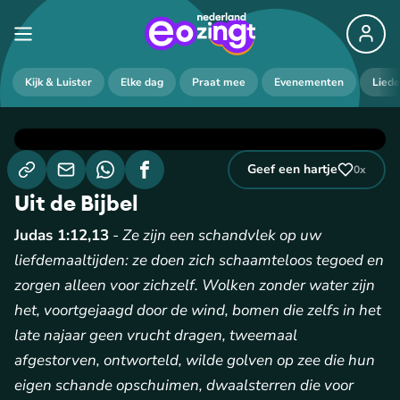
Kijk & Luister
Elke dag
Praat mee
Evenementen
Lied
Geef een hartje
0
x
Uit de Bijbel
Judas 1:12,13
-
Ze zijn een schandvlek op uw
liefdemaaltijden: ze doen zich schaamteloos tegoed en
zorgen alleen voor zichzelf. Wolken zonder water zijn
het, voortgejaagd door de wind, bomen die zelfs in het
late najaar geen vrucht dragen, tweemaal
afgestorven, ontworteld, wilde golven op zee die hun
eigen schande opschuimen, dwaalsterren die voor