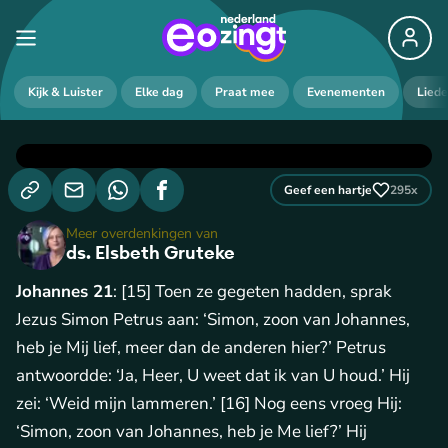
Kijk & Luister
Elke dag
Praat mee
Evenementen
Lied
Geef een hartje
295
x
Meer overdenkingen van
ds. Elsbeth Gruteke
Johannes 21
: [15] Toen ze gegeten hadden, sprak
Jezus Simon Petrus aan: ‘Simon, zoon van Johannes,
heb je Mij lief, meer dan de anderen hier?’ Petrus
antwoordde: ‘Ja, Heer, U weet dat ik van U houd.’ Hij
zei: ‘Weid mijn lammeren.’ [16] Nog eens vroeg Hij:
‘Simon, zoon van Johannes, heb je Me lief?’ Hij