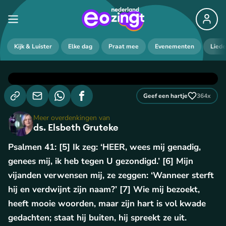
Kijk & Luister
Elke dag
Praat mee
Evenementen
Lied
Geef een hartje
364
x
Meer overdenkingen van
ds. Elsbeth Gruteke
Psalmen 41: [5] Ik zeg: ‘HEER, wees mij genadig,
genees mij, ik heb tegen U gezondigd.’ [6] Mijn
vijanden verwensen mij, ze zeggen: ‘Wanneer sterft
hij en verdwijnt zijn naam?’ [7] Wie mij bezoekt,
heeft mooie woorden, maar zijn hart is vol kwade
gedachten; staat hij buiten, hij spreekt ze uit.