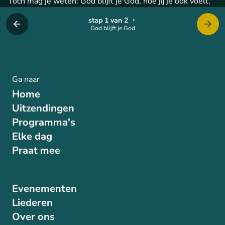
Toch mag je weten: God blijft je God, hoe jij je ook voelt.
stap 1 van 2
・
God blijft je God
Ga naar
Home
Uitzendingen
Programma's
Elke dag
Praat mee
Evenementen
Liederen
Over ons