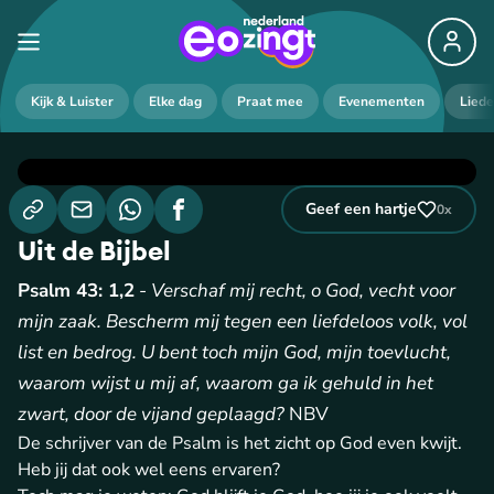
Kijk & Luister
Elke dag
Praat mee
Evenementen
Lied
Geef een hartje
0
x
Uit de Bijbel
Psalm 43: 1,2
-
Verschaf mij recht, o God, vecht voor
mijn zaak. Bescherm mij tegen een liefdeloos volk, vol
list en bedrog. U bent toch mijn God, mijn toevlucht,
waarom wijst u mij af, waarom ga ik gehuld in het
zwart, door de vijand geplaagd?
NBV
De schrijver van de Psalm is het zicht op God even kwijt.
Heb jij dat ook wel eens ervaren?