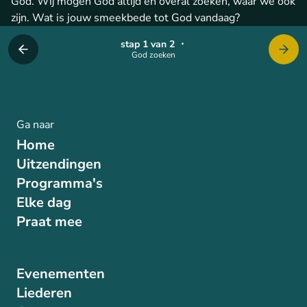
God. Wij mogen God altijd en overal zoeken, waar we ook
zijn. Wat is jouw smeekbede tot God vandaag?
stap 1 van 2
・
God zoeken
Ga naar
Home
Uitzendingen
Programma's
Elke dag
Praat mee
Evenementen
Liederen