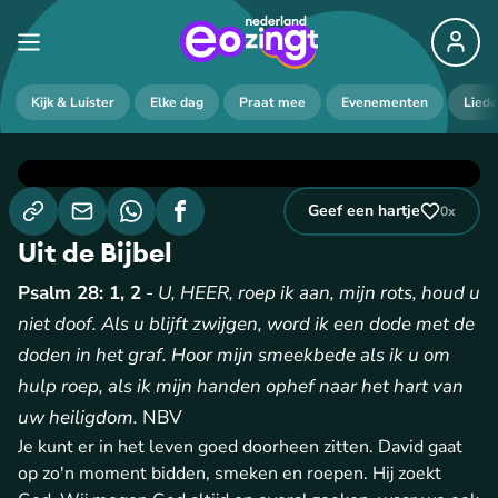
Kijk & Luister
Elke dag
Praat mee
Evenementen
Lied
Geef een hartje
0
x
Uit de Bijbel
Psalm 28: 1, 2
-
U, HEER, roep ik aan, mijn rots, houd u
niet doof. Als u blijft zwijgen, word ik een dode met de
doden in het graf. Hoor mijn smeekbede als ik u om
hulp roep, als ik mijn handen ophef naar het hart van
uw heiligdom.
NBV
Je kunt er in het leven goed doorheen zitten. David gaat
op zo'n moment bidden, smeken en roepen. Hij zoekt