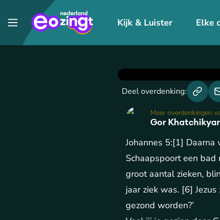
Kijk & Luister
Elke 
Deel overdenking:
Meer overdenkingen v
Gor Khatchikya
Johannes 5:[1] Daarna w
Schaapspoort een bad m
groot aantal zieken, bl
jaar ziek was. [6] Jezus
gezond worden?’