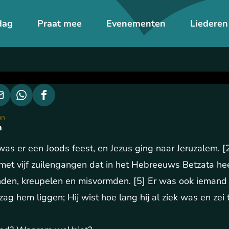
dag
Praat mee
Evenementen
Liederen
an
n
as er een Joods feest, en Jezus ging naar Jeruzalem. [2]
et vijf zuilengangen dat in het Hebreeuws Betzata hee
inden, kreupelen en misvormden. [5] Er was ook iemand b
 zag hem liggen; Hij wist hoe lang hij al ziek was en zei