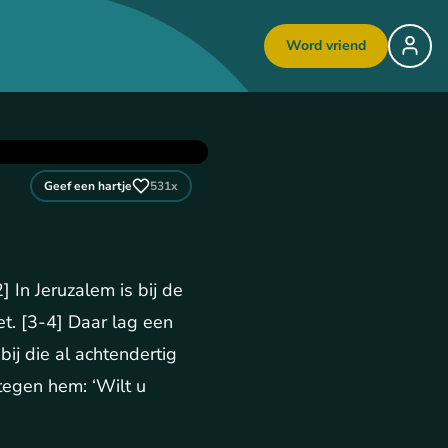
Word vriend
Geef een hartje
531
x
 In Jeruzalem is bij de
t. [3-4] Daar lag een
ij die al achtendertig
 tegen hem: ‘Wilt u