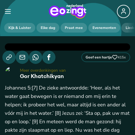
Kijk & Luister
Elke dag
Praat mee
Evenementen
Lied
Geef een hartje
415
x
Meer overdenkingen van
Gor Khatchikyan
Johannes 5:[7] De zieke antwoordde: ‘Heer, als het
water gaat bewegen is er niemand om mij erin te
helpen; ik probeer het wel, maar altijd is een ander al
vóór mij in het water.’ [8] Jezus zei: ‘Sta op, pak uw mat
op en loop.’ [9] En meteen werd de man gezond: hij
pakte zijn slaapmat op en liep. Nu was het die dag