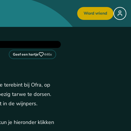
Word vriend
Geef een hartje
446
x
terebint bij Ofra, op
bezig tarwe te dorsen.
 in de wijnpers.
kun je hieronder klikken