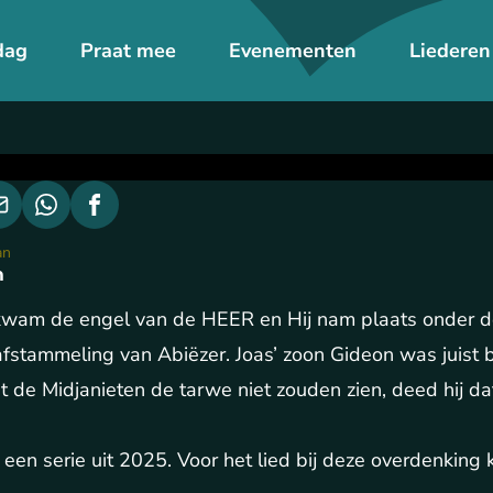
dag
Praat mee
Evenementen
Liederen
an
n
kwam de engel van de HEER en Hij nam plaats onder de 
afstammeling van Abiëzer. Joas’ zoon Gideon was juist 
 de Midjanieten de tarwe niet zouden zien, deed hij dat
 een serie uit 2025. Voor het lied bij deze overdenking 