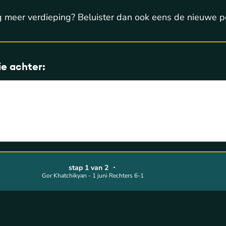
g meer verdieping? Beluister dan ook eens de nieuwe 
ie achter:
stap 1 van 2
・
Gor Khatchikyan - 1 juni Rechters 6-1