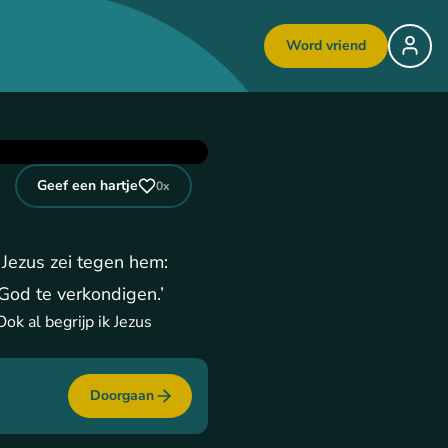
Word vriend
Geef een hartje
0
x
 Jezus zei tegen hem:
God te verkondigen.’
ok al begrijp ik Jezus
Doorgaan