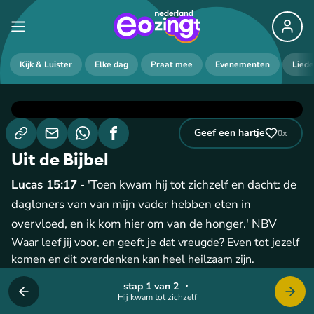
Kijk & Luister
Elke dag
Praat mee
Evenementen
Lied
Geef een hartje
0
x
Uit de Bijbel
Lucas 15:17
- 'Toen kwam hij tot zichzelf en dacht: de
dagloners van van mijn vader hebben eten in
overvloed, en ik kom hier om van de honger.' NBV
Waar leef jij voor, en geeft je dat vreugde? Even tot jezelf
komen en dit overdenken kan heel heilzaam zijn.
stap 1 van 2
・
Hij kwam tot zichzelf