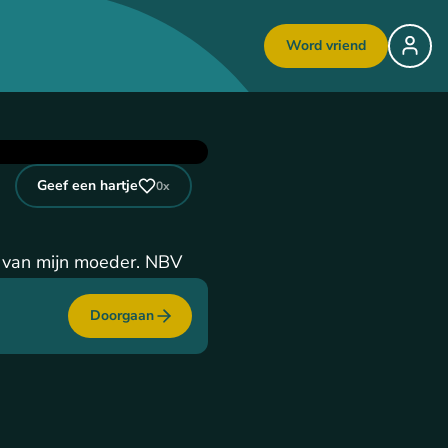
Word vriend
Geef een hartje
0
x
k van mijn moeder. NBV
Doorgaan