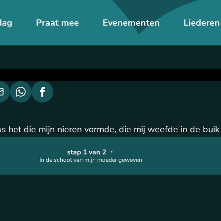
dag
Praat mee
Evenementen
Liederen
 het die mijn nieren vormde, die mij weefde in de bui
stap 1 van 2
・
In de schoot van mijn moeder geweven