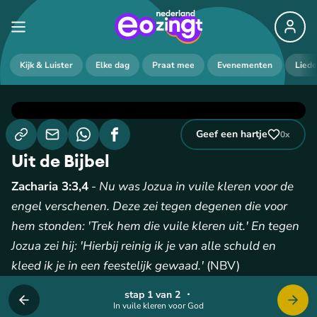
Kijk & Luister
Elke dag
Praat mee
Evenementen
Lied
Geef een hartje
0
x
Uit de Bijbel
Zacharia 3:3,4
-
Nu was Jozua in vuile kleren voor de
engel verschenen. Deze zei tegen degenen die voor
hem stonden: 'Trek hem die vuile kleren uit.' En tegen
Jozua zei hij: 'Hierbij reinig ik je van alle schuld en
kleed ik je in een feestelijk gewaad.'
(NBV)
stap 1 van 2
・
In vuile kleren voor God