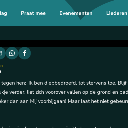
dag
Praat mee
Evenementen
Liederen
an
e
ij tegen hen: ‘Ik ben diepbedroefd, tot stervens toe. Blijf
ukje verder, liet zich voorover vallen op de grond en bad
eker dan aan Mij voorbijgaan! Maar laat het niet gebeure