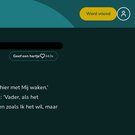
Word vriend
Geef een hartje
443
x
 hier met Mij waken.’
: ‘Vader, als het
n zoals Ik het wil, maar