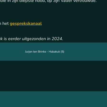
die in zijn diepste nood, op zijn Vader vertrouwde.
n het
gesprekskanaal
k is eerder uitgezonden in 2024.
Jurjen ten Brinke - Habakuk (5)