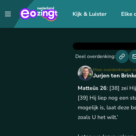
Kijk & Luister
Elke 
Deel overdenking:
Meer overdenkingen v
Jurjen ten Brink
Matteüs 26
: [38] zei H
[39] Hij liep nog een st
mogelijk is, laat deze b
zoals U het wilt.’