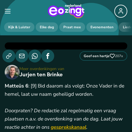
Kijk & Luister
Elke dag
Praat mee
Evenementen
Lied
Geef een hartje
207
x
Meer overdenkingen van
Jurjen ten Brinke
Matteüs 6
: [9] Bid daarom als volgt: Onze Vader in de
hemel, laat uw naam geheiligd worden.
Doorpraten? De redactie zal regelmatig een vraag
plaatsen n.a.v. de overdenking van de dag. Laat jouw
reactie achter in ons
gesprekskanaal
.