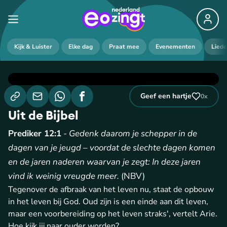
Kijk & Luister
Elke dag
Praat mee
Evenementen
Lied
Geef een hartje
0
x
Uit de Bijbel
Prediker 12:1
-
Gedenk daarom je schepper in de
dagen van je jeugd – voordat de slechte dagen komen
en de jaren naderen waarvan je zegt: In deze jaren
vind ik weinig vreugde meer.
(NBV)
Tegenover de afbraak van het leven nu, staat de opbouw
in het leven bij God. Oud zijn is een einde aan dit leven,
maar een voorbereiding op het leven straks', vertelt Arie.
Hoe kijk jij naar ouder worden?