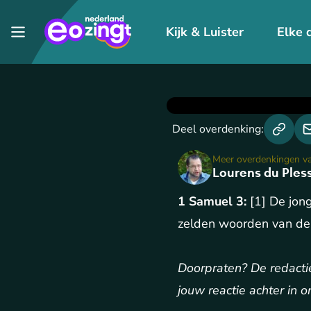
Kijk & Luister
Elke 
Deel overdenking:
Meer overdenkingen v
Lourens du Pless
1 Samuel 3:
[1] De jon
zelden woorden van de
Doorpraten? De redactie
jouw reactie achter in 