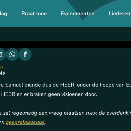
dag
Praat mee
Evenementen
Liederen
an
is
ge Samuel diende dus de HEER, onder de hoede van Eli. 
 HEER en er braken geen visioenen door.
 zal regelmatig een vraag plaatsen n.a.v. de overdenk
ons
gesprekskanaal
.