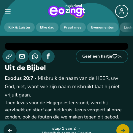
Kijk & Luister
Elke dag
Praat mee
Evenementen
Lied
Geef een hartje
0
x
Uit de Bijbel
Exodus 20:7
- Misbruik de naam van de HEER, uw
God, niet, want wie zijn naam misbruikt laat hij niet
vrijuit gaan.
Toen Jezus voor de Hogepriester stond, werd hij
vervloekt en stierf aan het kruis. Jezus vergeeft al onze
zonden, ook de fouten die we maken tegen dit gebod.
stap 1 van 2
・