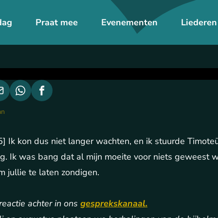
dag
Praat mee
Evenementen
Liederen
an
5] Ik kon dus niet langer wachten, en ik stuurde Timote
ing. Ik was bang dat al mijn moeite voor niets geweest 
 jullie te laten zondigen.
eactie achter in ons
gesprekskanaal.