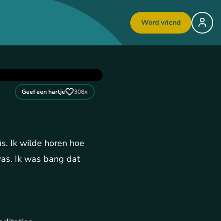
Word vriend
Geef een hartje
308
x
üs. Ik wilde horen hoe
was. Ik was bang dat