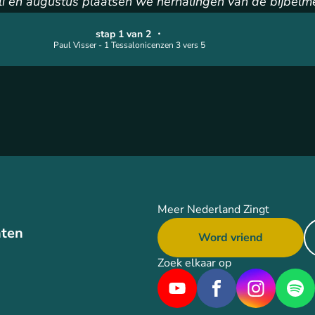
i en augustus plaatsen we herhalingen van de bijbelme
stap 1 van 2
・
Paul Visser - 1 Tessalonicenzen 3 vers 5
Meer Nederland Zingt
ten
Word vriend
Zoek elkaar op