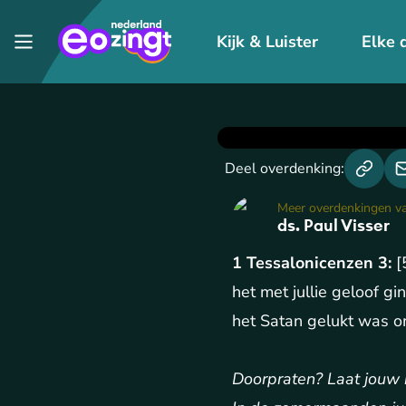
Kijk & Luister
Elke 
Deel overdenking:
Meer overdenkingen v
ds. Paul Visser
1 Tessalonicenzen 3:
[
het met jullie geloof g
het Satan gelukt was om
Doorpraten? Laat jouw r