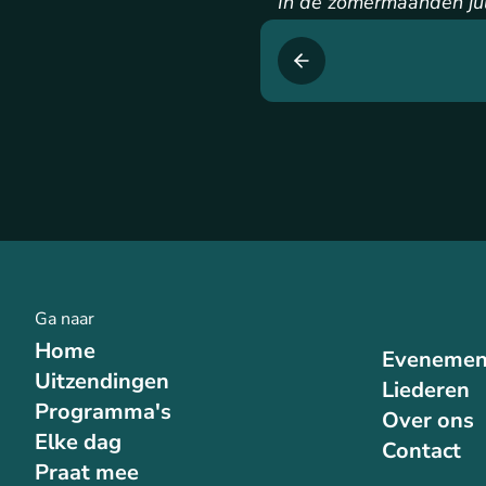
In de zomermaanden jul
Ga naar
Home
Evenemen
Uitzendingen
Liederen
Programma's
Over ons
Elke dag
Contact
Praat mee