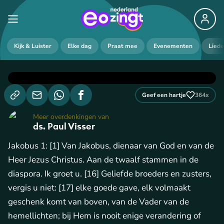
Kijk & Luister
Elke dag
Praat mee
Evenementen
Lied
Geef een hartje
364
x
Meer overdenkingen van
ds. Paul Visser
Jakobus 1: [1] Van Jakobus, dienaar van God en van de
Heer Jezus Christus. Aan de twaalf stammen in de
diaspora. Ik groet u. [16] Geliefde broeders en zusters,
vergis u niet: [17] elke goede gave, elk volmaakt
geschenk komt van boven, van de Vader van de
hemellichten; bij Hem is nooit enige verandering of