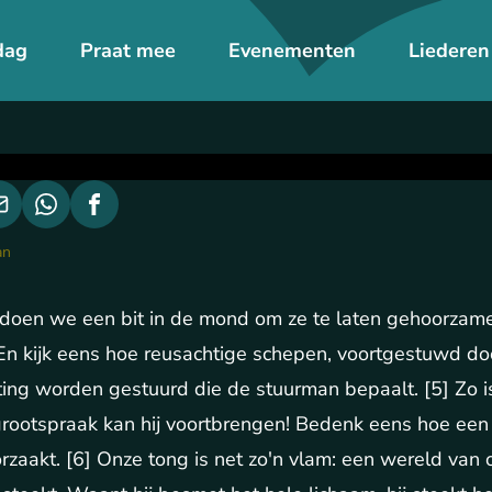
dag
Praat mee
Evenementen
Liederen
an
 doen we een bit in de mond om ze te laten gehoorzam
4] En kijk eens hoe reusachtige schepen, voortgestuwd d
chting worden gestuurd die de stuurman bepaalt. [5] Zo i
rootspraak kan hij voortbrengen! Bedenk eens hoe een
aakt. [6] Onze tong is net zo'n vlam: een wereld van o