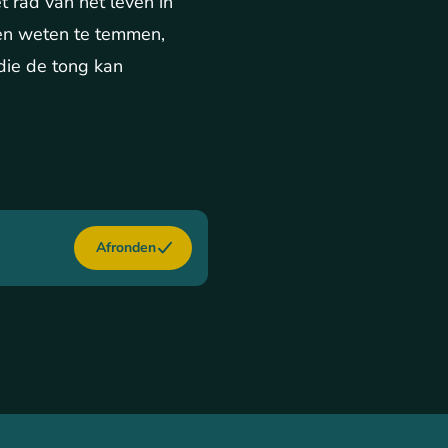
t rad van het leven in
ren weten te temmen,
die de tong kan
Afronden