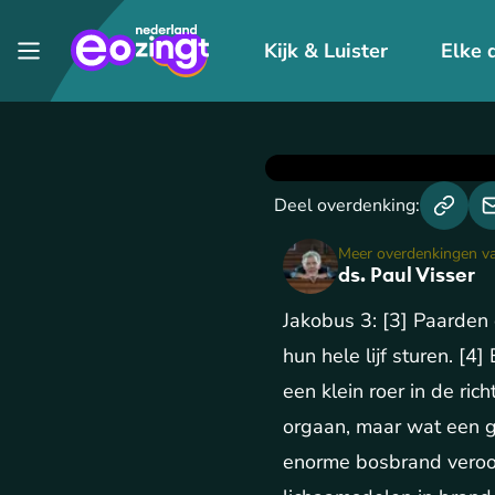
Kijk & Luister
Elke 
Deel overdenking:
Meer overdenkingen v
ds. Paul Visser
Jakobus 3: [3] Paarden
hun hele lijf sturen. [
een klein roer in de ri
orgaan, maar wat een g
enorme bosbrand veroorz