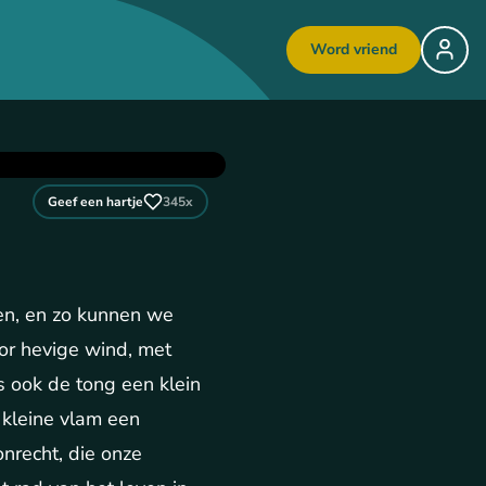
Word vriend
Geef een hartje
345
x
en, en zo kunnen we
oor hevige wind, met
s ook de tong een klein
 kleine vlam een
nrecht, die onze