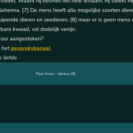
steekt. Waant hij besmet het hele lichaam, hij steekt he
 Gehenna. [7] De mens heeft alle mogelijke soorten die
ruipende dieren en zeedieren, [8] maar er is geen mens 
are kwaad, vol dodelijk venijn.
oor aangestoken?
 het
gesprekskanaal
e liefde
Paul Visser - Jakobus (9)