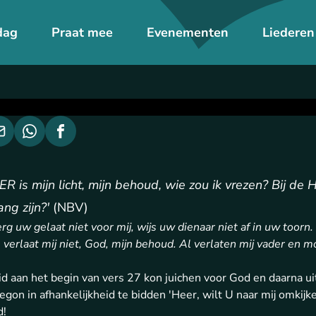
dag
Praat mee
Evenementen
Liederen
R is mijn licht, mijn behoud, wie zou ik vrezen? Bij de 
ang zijn?'
(NBV)
rg uw gelaat niet voor mij, wijs uw dienaar niet af in uw toorn. 
, verlaat mij niet, God, mijn behoud. Al verlaten mij vader en
d aan het begin van vers 27 kon juichen voor God en daarna uit
gon in afhankelijkheid te bidden 'Heer, wilt U naar mij omkijken?
d!