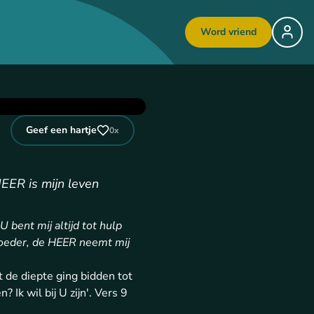
Word vriend
Geef een hartje
0
x
HEER is mijn leven
U bent mij altijd tot hulp
 moeder, de HEER neemt mij
 de diepte ging bidden tot
 Ik wil bij U zijn'. Vers 9