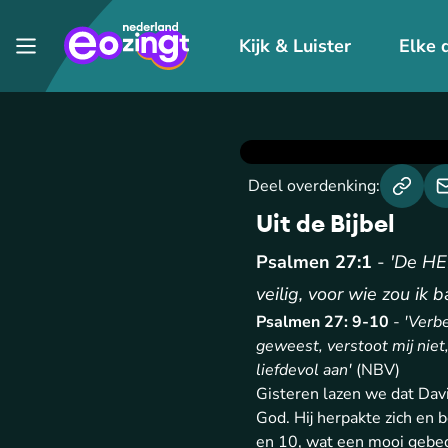
Kijk & Luister
Elke 
Deel overdenking:
Uit de Bijbel
Psalmen 27:1
-
'De HEE
veilig, voor wie zou ik b
Psalmen 27: 9-10
-
'Verbe
geweest, verstoot mij niet
liefdevol aan'
(NBV)
Gisteren lazen we dat Davi
God. Hij herpakte zich en be
en 10, wat een mooi gebe