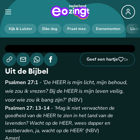
Kijk & Luister
Elke dag
Praat mee
Evenementen
Lied
Geef een hartje
1
x
Uit de Bijbel
Psalmen 27:1
-
'De HEER is mijn licht, mijn behoud,
wie zou ik vrezen? Bij de HEER is mijn leven veilig,
voor wie zou ik bang zijn?'
(NBV)
Psalmen 27: 13-14
-
'Mag ik niet verwachten de
goedheid van de HEER te zien in het land van de
levenden? Wacht op de HEER, wees dapper en
vastberaden, ja, wacht op de HEER'
(NBV)
Amen!