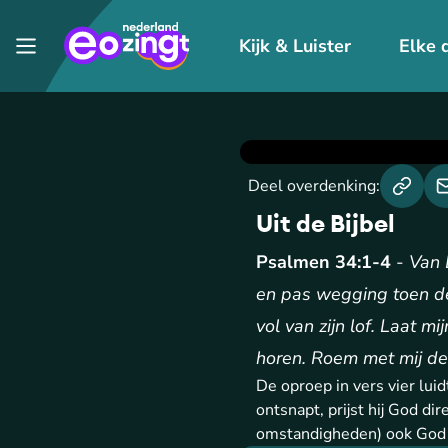
Kijk & Luister
Elke 
Deel overdenking:
Uit de Bijbel
Psalmen 34:1-4
-
Van 
en pas wegging toen dez
vol van zijn lof. Laat m
horen. Roem met mij de 
De oproep in vers vier lu
ontsnapt, prijst hij God di
omstandigheden) ook God b