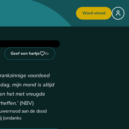
Word vriend
Geef een hartje
0
x
krankzinnige voordeed
dag, mijn mond is altijd
llen het met vreugde
heffen.'
(NBV)
nauwernood aan de dood
ij (ondanks