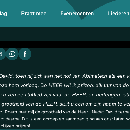
dag
Praat mee
Evenementen
Liederen
David, toen hij zich aan het hof van Abimelech als een 
e hem verjoeg. De HEER wil ik prijzen, elk uur van de 
ijn leven een loflied zijn voor de HEER, de nederigen zu
grootheid van de HEER, sluit u aan om zijn naam te ver
idt: 'Roem met mij de grootheid van de Heer.' Nadat David ter
rect daarna. Dit is een oproep en aanmoediging aan ons: laten w
lijven prijzen!