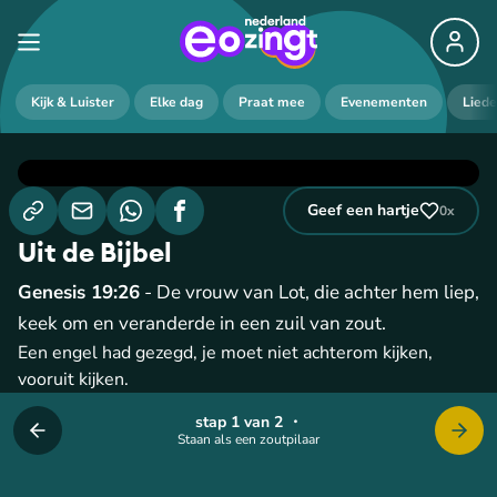
Kijk & Luister
Elke dag
Praat mee
Evenementen
Lied
Geef een hartje
0
x
Uit de Bijbel
Genesis 19:26
- De vrouw van Lot, die achter hem liep,
keek om en veranderde in een zuil van zout.
Een engel had gezegd, je moet niet achterom kijken,
vooruit kijken.
stap 1 van 2
・
Staan als een zoutpilaar