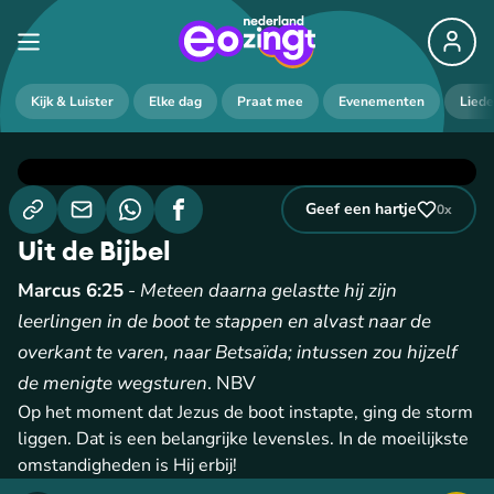
Kijk & Luister
Elke dag
Praat mee
Evenementen
Lied
Geef een hartje
0
x
Uit de Bijbel
Marcus 6:25
-
Meteen daarna gelastte hij zijn
leerlingen in de boot te stappen en alvast naar de
overkant te varen, naar Betsaïda; intussen zou hijzelf
de menigte wegsturen
. NBV
Op het moment dat Jezus de boot instapte, ging de storm
liggen. Dat is een belangrijke levensles. In de moeilijkste
omstandigheden is Hij erbij!