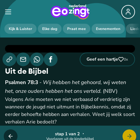
Kijk & Luister
Elke dag
Praat mee
Evenementen
Lied
Geef een hartje
0
x
Uit de Bijbel
Psalmen 78:3
-
Wij hebben het gehoord, wij weten
het, onze ouders hebben het ons verteld.
(NBV)
Volgens Arie moeten we niet verbaasd of verdrietig zijn
wanneer de jeugd niet uitmunt in Bijbelkennis, omdat zij
eerder behoefte hebben aan verhalen. Weet jij welk soort
verhalen Arie bedoelt?
stap 1 van 2
・
Voorlezen uit de kinderbijbel