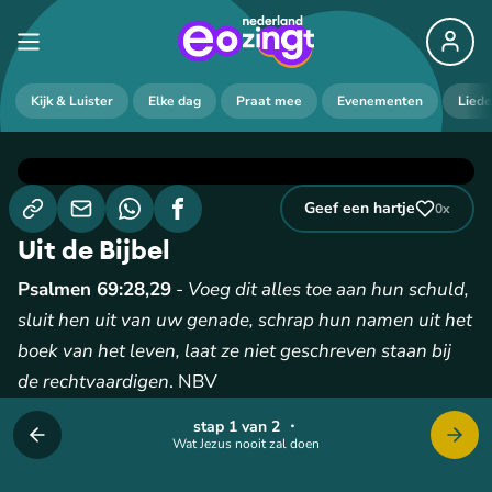
Kijk & Luister
Elke dag
Praat mee
Evenementen
Lied
Geef een hartje
0
x
Uit de Bijbel
Psalmen 69:28,29
-
Voeg dit alles toe aan hun schuld,
sluit hen uit van uw genade, schrap hun namen uit het
boek van het leven, laat ze niet geschreven staan bij
de rechtvaardigen
. NBV
stap 1 van 2
・
Wat Jezus nooit zal doen