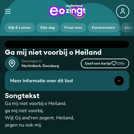
Kijk & Luister
Elke dag
Praat mee
Evenementen
Lied
Ga mij niet voorbij o Heiland
Gezongen in
Geef een hartje
108
x
Martinikerk
,
Doesburg
Meer informatie over dit lied
Songtekst
Ga mij niet voorbij o Heiland,
ga mij niet voorbij.
Wijl Gij and'ren zegent, Heiland,
zegen nu ook mij.