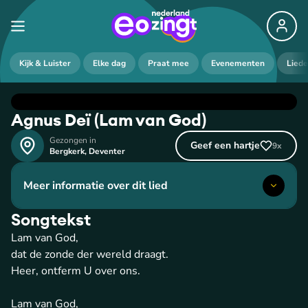
Kijk & Luister
Elke dag
Praat mee
Evenementen
Lied
Agnus Deï (Lam van God)
Gezongen in
Geef een hartje
9
x
Bergkerk
,
Deventer
Meer informatie over dit lied
Songtekst
Lam van God,
dat de zonde der wereld draagt.
Heer, ontferm U over ons.
Lam van God,