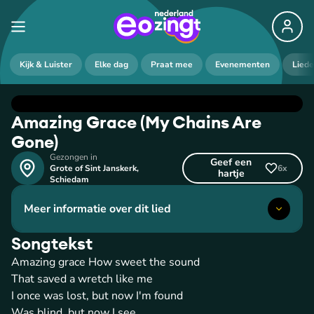
Kijk & Luister
Elke dag
Praat mee
Evenementen
Lied
Amazing Grace (My Chains Are
Gone)
Gezongen in
Geef een
Grote of Sint Janskerk
,
6
x
hartje
Schiedam
Meer informatie over dit lied
Songtekst
Amazing grace How sweet the sound
That saved a wretch like me
I once was lost, but now I'm found
Was blind, but now I see