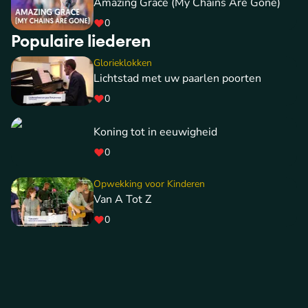
Amazing Grace (My Chains Are Gone)
0
Populaire liederen
Glorieklokken
Lichtstad met uw paarlen poorten
0
Koning tot in eeuwigheid
0
Opwekking voor Kinderen
Van A Tot Z
0