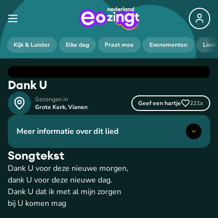
Kijk & Luister
Elke dag
Praat mee
Evenementen
Lied
Dank U
Gezongen in
Geef een hartje
221
x
Grote Kerk
,
Vianen
Meer informatie over dit lied
Songtekst
Dank U voor deze nieuwe morgen,
dank U voor deze nieuwe dag.
Dank U dat ik met al mijn zorgen
bij U komen mag