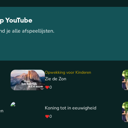
op YouTube
d je alle afspeellijsten.
Opwekking voor Kinderen
Zie de Zon
0
Koning tot in eeuwigheid
en
0