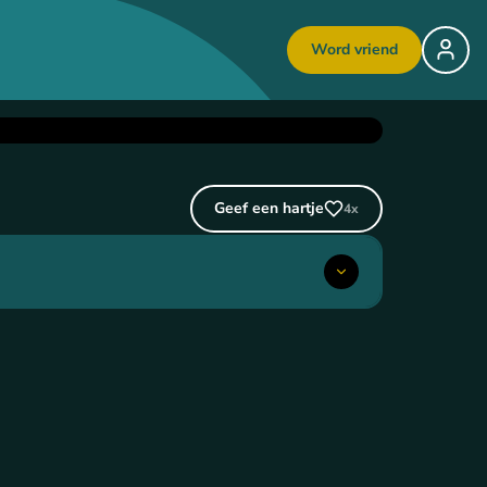
Word vriend
Geef een hartje
4
x