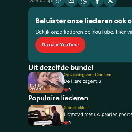
Deel dit op
Beluister onze liederen ook 
Bekijk onze liederen op YouTube. Hier vin
Ga naar YouTube
Uit dezelfde bundel
Opwekking voor Kinderen
De Here zegent u
0
Populaire liederen
Glorieklokken
Lichtstad met uw paarlen poort
0