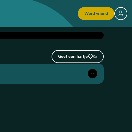
Word vriend
Geef een hartje
0
x