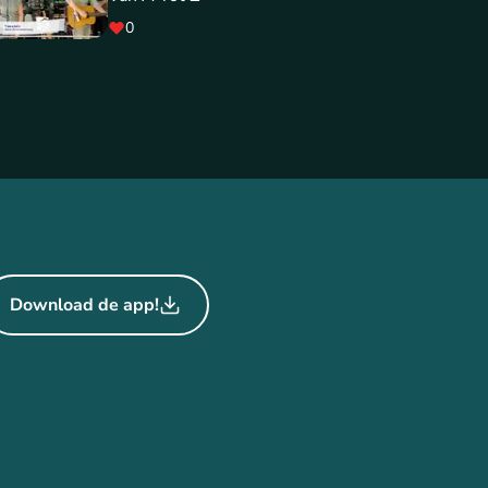
0
Download de app!