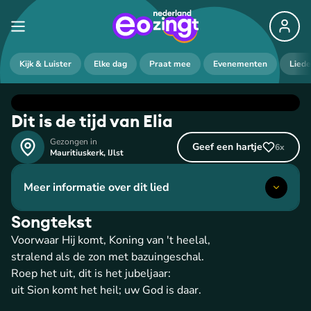
Kijk & Luister
Elke dag
Praat mee
Evenementen
Lied
Dit is de tijd van Elia
Gezongen in
Geef een hartje
6
x
Mauritiuskerk
,
IJlst
Meer informatie over dit lied
Songtekst
Voorwaar Hij komt, Koning van 't heelal,
stralend als de zon met bazuingeschal.
Roep het uit, dit is het jubeljaar:
uit Sion komt het heil; uw God is daar.