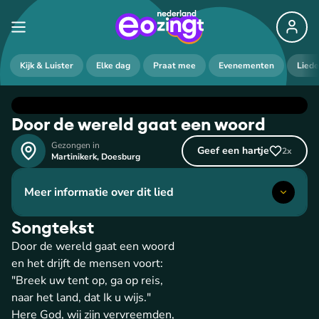
Kijk & Luister
Elke dag
Praat mee
Evenementen
Lied
Door de wereld gaat een woord
Gezongen in
Geef een hartje
2
x
Martinikerk
,
Doesburg
Meer informatie over dit lied
Songtekst
Door de wereld gaat een woord
en het drijft de mensen voort:
"Breek uw tent op, ga op reis,
naar het land, dat Ik u wijs."
Here God, wij zijn vervreemden,