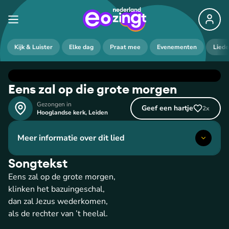
Kijk & Luister
Elke dag
Praat mee
Evenementen
Lied
Eens zal op die grote morgen
Gezongen in
Geef een hartje
2
x
Hooglandse kerk
,
Leiden
Meer informatie over dit lied
Songtekst
Eens zal op de grote morgen,
klinken het bazuingeschal,
dan zal Jezus wederkomen,
als de rechter van ’t heelal.