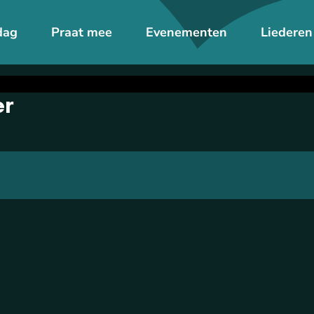
dag
Praat mee
Evenementen
Liederen
er