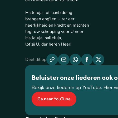
de Drie-een'ge in zijn troon!
Halleluja, lof, aanbidding
brengen eng'len U ter eer
heerlijkheid en kracht en machten
legt uw schepping voor U neer.
Halleluja, halleluja,
lof zij U, der heren Heer!
Deel dit op
Beluister onze liederen ook 
Bekijk onze liederen op YouTube. Hier vin
Ga naar YouTube