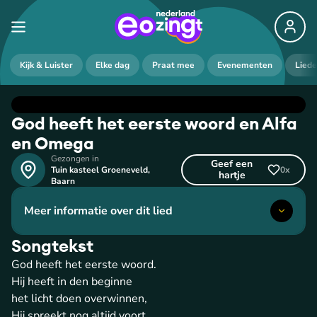
Kijk & Luister
Elke dag
Praat mee
Evenementen
Lied
God heeft het eerste woord en Alfa
en Omega
Gezongen in
Geef een
Tuin kasteel Groeneveld
,
0
x
hartje
Baarn
Meer informatie over dit lied
Songtekst
God heeft het eerste woord.
Hij heeft in den beginne
het licht doen overwinnen,
Hij spreekt nog altijd voort.