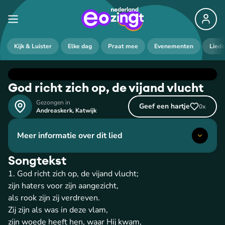
Kijk & Luister
Elke dag
Praat mee
Evenementen
Lied
God richt zich op, de vijand vlucht
Gezongen in
Geef een hartje
0
x
Andreaskerk
,
Katwijk
Meer informatie over dit lied
Songtekst
1. God richt zich op, de vijand vlucht;
zijn haters voor zijn aangezicht,
als rook zijn zij verdreven.
Zij zijn als was in deze vlam,
zijn woede heeft hen, waar Hij kwam,