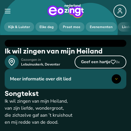
Kijk & Luister
Elke dag
Praat mee
Evenementen
Lied
Ik wil zingen van mijn Heiland
Gezongen in
Geef een hartje
0
x
Lebuinuskerk
,
Deventer
Meer informatie over dit lied
Songtekst
Ik wil zingen van mijn Heiland,
van zijn liefde, wondergroot,
die zichzelve gaf aan ’t kruishout
en mij redde van de dood.