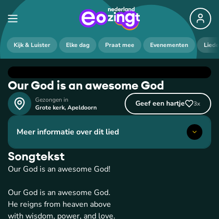
Kijk & Luister
Elke dag
Praat mee
Evenementen
Lied
Our God is an awesome God
Gezongen in
Geef een hartje
3
x
Grote kerk
,
Apeldoorn
Meer informatie over dit lied
Songtekst
Our God is an awesome God!
Our God is an awesome God.
He reigns from heaven above
with wisdom, power, and love.