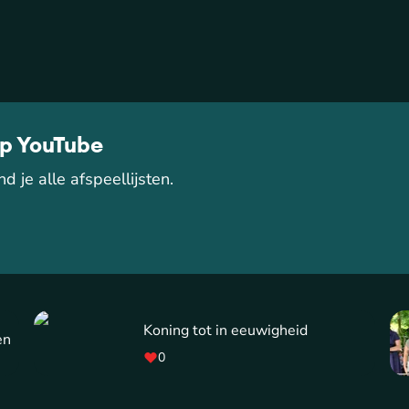
op YouTube
d je alle afspeellijsten.
Koning tot in eeuwigheid
en
0