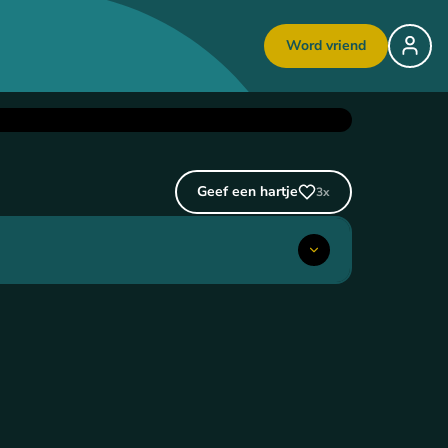
Word vriend
Geef een hartje
3
x