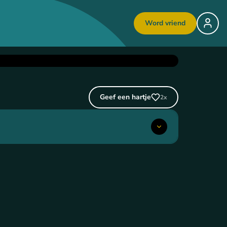
Word vriend
Geef een hartje
2
x