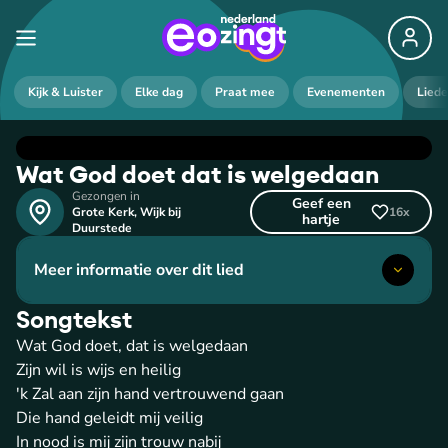
Kijk & Luister
Elke dag
Praat mee
Evenementen
Lied
Wat God doet dat is welgedaan
Gezongen in
Geef een
Grote Kerk
,
Wijk bij
16
x
hartje
Duurstede
Meer informatie over dit lied
Songtekst
Wat God doet, dat is welgedaan
Zijn wil is wijs en heilig
'k Zal aan zijn hand vertrouwend gaan
Die hand geleidt mij veilig
In nood is mij zijn trouw nabij