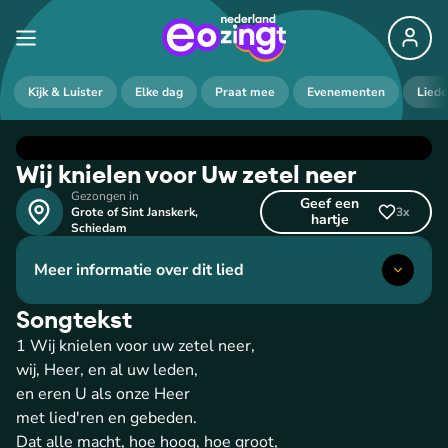
Kijk & Luister
Elke dag
Praat mee
Evenementen
Lied
Wij knielen voor Uw zetel neer
Gezongen in
Geef een
Grote of Sint Janskerk
,
3
x
hartje
Schiedam
Meer informatie over dit lied
Songtekst
1 Wij knielen voor uw zetel neer,
wij, Heer, en al uw leden,
en eren U als onze Heer
met lied'ren en gebeden.
Dat alle macht, hoe hoog, hoe groot,