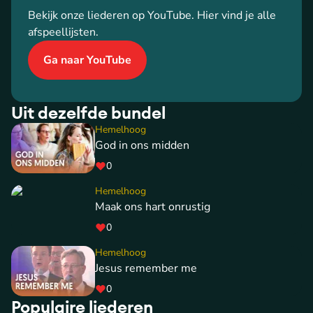
Bekijk onze liederen op YouTube. Hier vind je alle
afspeellijsten.
Ga naar YouTube
Uit dezelfde bundel
Hemelhoog
God in ons midden
0
Hemelhoog
Maak ons hart onrustig
0
Hemelhoog
Jesus remember me
0
Populaire liederen