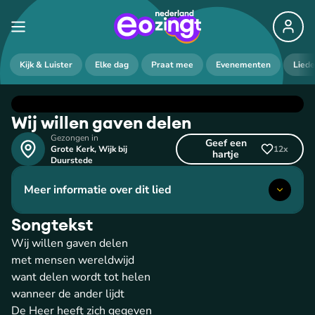
Kijk & Luister
Elke dag
Praat mee
Evenementen
Lied
Wij willen gaven delen
Gezongen in
Geef een
Grote Kerk
,
Wijk bij
12
x
hartje
Duurstede
Meer informatie over dit lied
Songtekst
Wij willen gaven delen
met mensen wereldwijd
want delen wordt tot helen
wanneer de ander lijdt
De Heer heeft zich gegeven